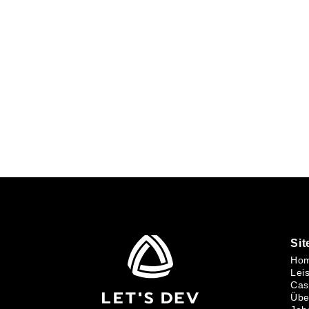
GWEISEND. ERFAHREN. NEUGIER
LET’S DEV
Si
Ho
Lei
Cas
Übe